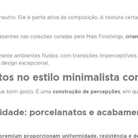
tro. Ele é parte ativa da composição. A textura certa p
esentes nas coleções curadas pela Mais Finishings,
cria
ante ambientes fluidos, com transições imperceptíveis
 design excepcional.
tos no estilo minimalista c
que bom gosto. É uma
construção de percepções
, em qu
alidade: porcelanatos e acabame
xo
premium proporcionam uniformidade, resistência e del