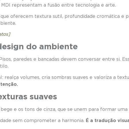
DI representam a fusão entre tecnologia e arte.
is que oferecem textura sutil, profundidade cromática e 
mbiente.
atos]
design do ambiente
Pisos, paredes e bancadas devem conversar entre si. Es
ilo.
ealça volumes, cria sombras suaves e valoriza a textu
ntenção.
texturas suaves
 o bege e os tons de cinza, que se unem para formar uma
ndidade sem comprometer a harmonia.
É a tradução visua