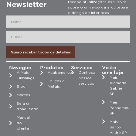
receba atualizações exclusivas
Newsletter
sobre o universo da arquiteture
e design de interiores
Quero receber todos os detalhes
Navegue
Produtos
Serviços
Visite
uma loja
A Mais
Acabamentos
Conheça
Mais
Finishings
nossos
Louças e
Alameda
serviços
Blog
Metais
Gabriel
SP
Marcas
Mais
Seja um
Pacaembu
franqueado
SP
Manual
Mais
do
Santo
cliente
André SP