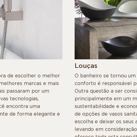
Louças
ora de escolher o melhor
O banheiro se tornou um 
 melhores marcas e mais
conforto é responsável po
ais passaram por um
Outra questão a ser consi
as tecnologias,
principalmente em um mu
ocê encontra uma
sustentabilidade e econo
nte de forma elegante e
de opções de vasos sanitá
escolha e deixar os seus
levando em consideração 
oferece toda esta consulto