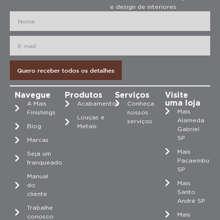
e design de interiores
Quero receber todos os detalhes
Navegue
Produtos
Serviços
Visite
uma loja
A Mais
Acabamentos
Conheça
Mais
Finishings
nossos
Louças e
Alameda
serviços
Blog
Metais
Gabriel
SP
Marcas
Mais
Seja um
Pacaembu
franqueado
SP
Manual
Mais
do
Santo
cliente
André SP
Trabalhe
Mais
conosco