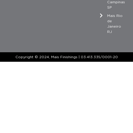
Campinas
SP
Mais Rio
de
Janeiro
RJ
Copyright © 2024, Mais Finishings | 03.413.335/0001-20