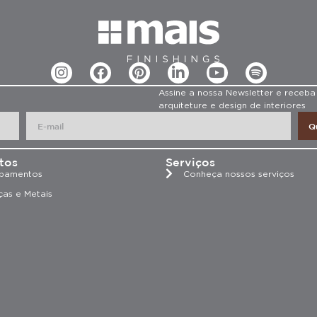
Assine a nossa Newsletter e receba
arquiteture e design de interiores
Q
tos
Serviços
bamentos
Conheça nossos serviços
ças e Metais