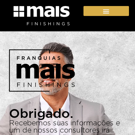
Seja um franqueado
Obrigado.
Recebemos suas informações e
um de nossos consultores irá