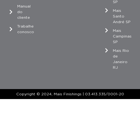
SP
Manual
Mais
do
Santo
cliente
André SP
Trabalhe
Mais
conosco
Campinas
SP
Mais Rio
de
Janeiro
RJ
Copyright © 2024, Mais Finishings | 03.413.335/0001-20