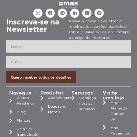
Inscreva-se na
Assine a nossa Newsletter e
receba atualizações exclusivas
Newsletter
sobre o universo da arquiteture
e design de interiores
Quero receber todos os detalhes
Navegue
Produtos
Serviços
Visite
uma loja
A Mais
Acabamentos
Conheça
Mais
Finishings
nossos
Louças e
Alameda
serviços
Blog
Metais
Gabriel
SP
Marcas
Mais
Seja um
Pacaembu
franqueado